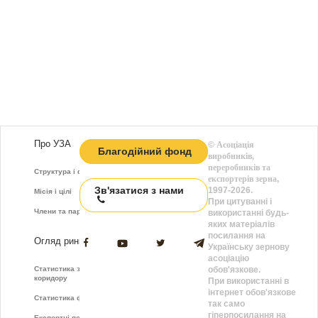
Про УЗА
©
Асоціація
Благодійний фонд
виробників,
переробників та
Структура і функції
експортерів зерна
,
Зв'язатися з нами
1997-2026.
Місія і цілі
При цитуванні і
Члени та партнери
використанні будь-
яких матеріалів
посилання на
Огляд ринку
Українську зернову
асоціацію
Статистика зернового
обов'язкове.
коридору
При використанні в
інтернет обов'язкове
Статистика фрахту
так само
гіперпосилання на
Експортні показники