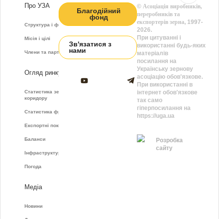
Про УЗА
©
Асоціація виробників,
Благодійний
переробників та
фонд
експортерів зерна
, 1997-
Структура і функції
2026.
При цитуванні і
Місія і цілі
Зв'язатися з
використанні будь-яких
нами
Члени та партнери
матеріалів
посилання на
Українську зернову
Огляд ринку
асоціацію обов'язкове.
При використанні в
Статистика зернового
інтернет обов'язкове
коридору
так само
гіперпосилання на
Статистика фрахту
https://uga.ua
Експортні показники
Баланси
Розробка
сайту
Інфраструктура
Погода
Медіа
Новини