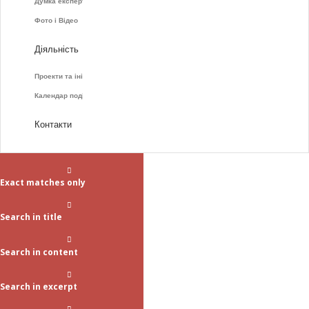
Думка експертів
Фото і Відео
Діяльність
Проекти та ініціативи
Календар подій
Контакти
Exact matches only
Search in title
Search in content
Search in excerpt