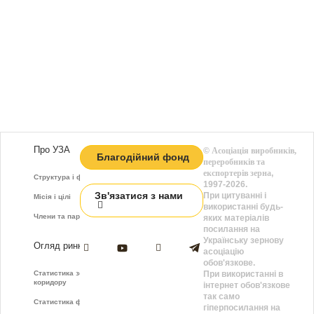
Про УЗА
©
Асоціація виробників,
Благодійний фонд
переробників та
експортерів зерна
,
Структура і функції
1997-2026.
Зв'язатися з нами
При цитуванні і
Місія і цілі
використанні будь-
Члени та партнери
яких матеріалів
посилання на
Українську зернову
Огляд ринку
асоціацію
обов'язкове.
Статистика зернового
При використанні в
коридору
інтернет обов'язкове
так само
Статистика фрахту
гіперпосилання на