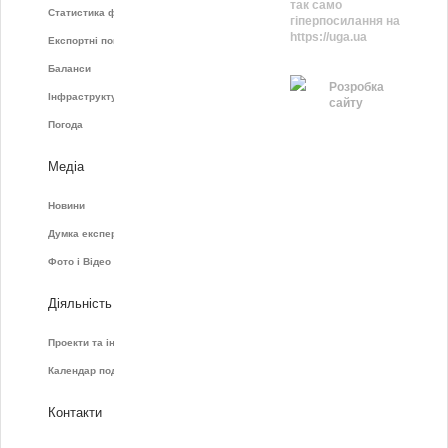
так само
Статистика фрахту
гіперпосилання на
https://uga.ua
Експортні показники
Баланси
Розробка
Інфраструктура
сайту
Погода
Медіа
Новини
Думка експертів
Фото і Відео
Діяльність
Проекти та ініціативи
Календар подій
Контакти