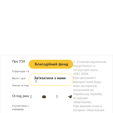
Про УЗА
©
Асоціація виробників,
Благодійний фонд
переробників та
експортерів зерна
,
Структура і функції
1997-2026.
Зв'язатися з нами
При цитуванні і
Місія і цілі
використанні будь-
Члени та партнери
яких матеріалів
посилання на
Українську зернову
Огляд ринку
асоціацію
обов'язкове.
Статистика зернового
При використанні в
коридору
інтернет обов'язкове