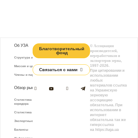
Об УЗА
©
Ассоциация
Благотворительный
производителей,
фонд
переработчиков и
Структура и функции
экспортеров зерна
,
1997-2026.
Миссия и цели
Связаться с нами
При цитировании и
Члены и партнёры
использовании
любых
материалов ссылка
Обзор рынка
на Украинскую
зерновую
Статистика зернового
ассоциацию
коридора
обязательна. При
использовании в
Статистика фрахта
интернет
обязательна так же
Экспортные показатели
гиперссылка
на https://uga.ua
Балансы