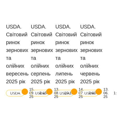
USDA.
USDA.
USDA.
USDA.
Світовий
Світовий
Світовий
Світовий
ринок
ринок
ринок
ринок
зернових
зернових
зернових
зернових
та
та
та
та
олійних
олійних
олійних
олійних
вересень
серпень
липень
червень
2025 рік
2025 рік
2025 рік
2025 рік
15.
13.
14.
13.
Скачати
Скачати
Скачати
Скачати
09.
8:15
08.
10:15
07.
9:00
06.
1
USDA
USDA
USDA
USDA
баланс
баланс
баланс
баланс
25
25
25
25