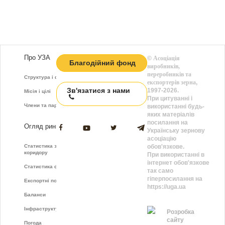
Про УЗА
©
Асоціація
Благодійний фонд
виробників,
переробників та
Структура і функції
експортерів зерна
,
Зв'язатися з нами
1997-2026.
Місія і цілі
При цитуванні і
Члени та партнери
використанні будь-
яких матеріалів
посилання на
Огляд ринку
Українську зернову
асоціацію
Статистика зернового
обов'язкове.
коридору
При використанні в
інтернет обов'язкове
Статистика фрахту
так само
гіперпосилання на
Експортні показники
https://uga.ua
Баланси
Інфраструктура
Розробка
сайту
Погода