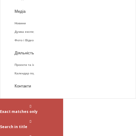
Медіа
Новини
Думка експертів
Фото і Відео
Діяльність
Проекти та ініціативи
Календар подій
Контакти
Exact matches only
Search in title