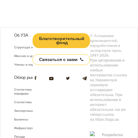
Об УЗА
©
Ассоциация
Благотворительный
производителей,
фонд
переработчиков и
Структура и функции
экспортеров зерна
,
1997-2026.
Миссия и цели
Связаться с нами
При цитировании и
Члены и партнёры
использовании
любых
материалов ссылка
Обзор рынка
на Украинскую
зерновую
Статистика зернового
ассоциацию
коридора
обязательна. При
использовании в
Статистика фрахта
интернет
обязательна так же
Экспортные показатели
гиперссылка
на https://uga.ua
Балансы
Инфраструктура
Разработка
Погода