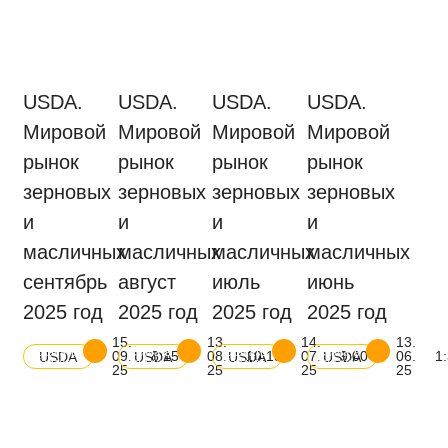
USDA.
USDA.
USDA.
USDA.
Мировой
Мировой
Мировой
Мировой
рынок
рынок
рынок
рынок
зерновых
зерновых
зерновых
зерновых
и
и
и
и
масличных
масличных
масличных
масличных
сентябрь
август
июль
июнь
2025 год
2025 год
2025 год
2025 год
15.
13.
14.
13.
Скачать
Скачать
Скачать
Скачать
09.
8:15
08.
10:15
07.
9:00
06.
1
USDA
USDA
USDA
USDA
баланс
баланс
баланс
баланс
25
25
25
25