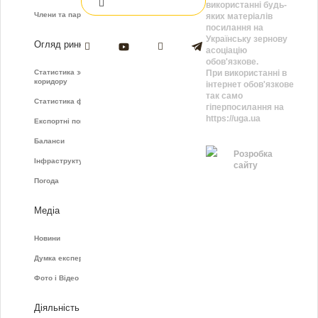
використанні будь-
Члени та партнери
яких матеріалів
посилання на
Українську зернову
Огляд ринку
асоціацію
обов'язкове.
Статистика зернового
При використанні в
коридору
інтернет обов'язкове
так само
Статистика фрахту
гіперпосилання на
https://uga.ua
Експортні показники
Баланси
Розробка
Інфраструктура
сайту
Погода
Медіа
Новини
Думка експертів
Фото і Відео
Діяльність