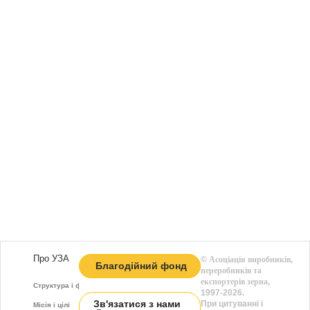
Про УЗА
©
Асоціація виробників,
Благодійний фонд
переробників та
експортерів зерна
,
Структура і функції
1997-2026.
Зв'язатися з нами
При цитуванні і
Місія і цілі