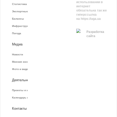
использовании в
Статистика фрахта
интернет
обязательна так же
Экспортные показатели
гиперссылка
на https://uga.ua
Балансы
Инфраструктура
Разработка
Погода
сайта
Медиа
Новости
Мнения экспертов
Фото и видео
Деятельность
Проекты и инициативы
Календарь событий
Контакты