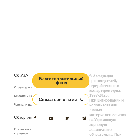
Об УЗА
©
Ассоциация
Благотворительный
производителей,
фонд
переработчиков и
Структура и функции
экспортеров зерна
,
1997-2026.
Миссия и цели
Связаться с нами
При цитировании и
Члены и партнёры
использовании
любых
материалов ссылка
Обзор рынка
на Украинскую
зерновую
Статистика зернового
ассоциацию
коридора
обязательна. При