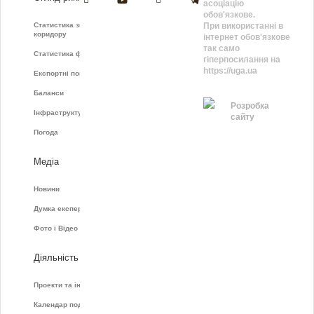
асоціацію
обов'язкове.
Статистика зернового
При використанні в
коридору
інтернет обов'язкове
так само
Статистика фрахту
гіперпосилання на
https://uga.ua
Експортні показники
Баланси
Розробка
Інфраструктура
сайту
Погода
Медіа
Новини
Думка експертів
Фото і Відео
Діяльність
Проекти та ініціативи
Календар подій