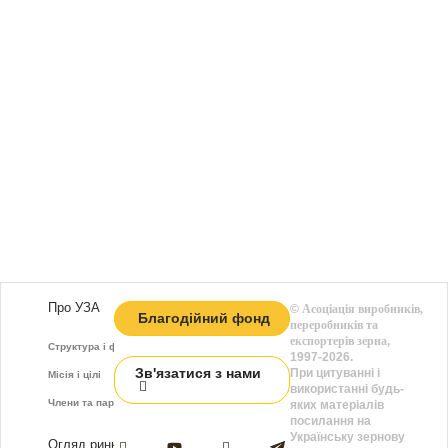
Про УЗА
©
Асоціація виробників,
Благодійний фонд
переробників та
експортерів зерна
,
Структура і функції
1997-2026.
Зв'язатися з нами
При цитуванні і
Місія і цілі
використанні будь-
Члени та партнери
яких матеріалів
посилання на
Українську зернову
Огляд ринку