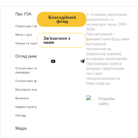
Про УЗА
©
Асоціація виробників,
Благодійний
переробників та
фонд
експортерів зерна
, 1997-
Структура і функції
2026.
При цитуванні і
Місія і цілі
Зв'язатися з
використанні будь-яких
нами
Члени та партнери
матеріалів
посилання на
Українську зернову
Огляд ринку
асоціацію обов'язкове.
При використанні в
Статистика зернового
інтернет обов'язкове
коридору
так само
гіперпосилання на
Статистика фрахту
https://uga.ua
Експортні показники
Баланси
Розробка
сайту
Інфраструктура
Погода
Медіа