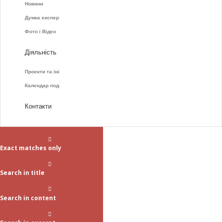
Новини
Думка експертів
Фото і Відео
Діяльність
Проекти та ініціативи
Календар подій
Контакти
Exact matches only
Search in title
Search in content