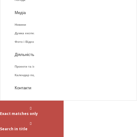
Медіа
Новини
Думка експертів
Фото і Відео
Діяльність
Проекти та ініціативи
Календар подій
Контакти
Exact matches only
Search in title