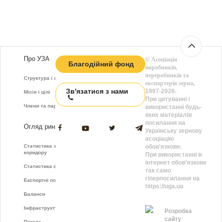
Про УЗА
©
Асоціація
Благодійний фонд
виробників,
переробників та
Структура і функції
експортерів зерна
,
Зв'язатися з нами
1997-2026.
Місія і цілі
При цитуванні і
Члени та партнери
використанні будь-
яких матеріалів
посилання на
Огляд ринку
Українську зернову
асоціацію
Статистика зернового
обов'язкове.
коридору
При використанні в
інтернет обов'язкове
Статистика фрахту
так само
гіперпосилання на
Експортні показники
https://uga.ua
Баланси
Інфраструктура
Розробка
сайту
Погода