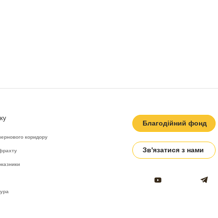
ку
Благодійний фонд
зернового коридору
Зв'язатися з нами
 фрахту
оказники
тура