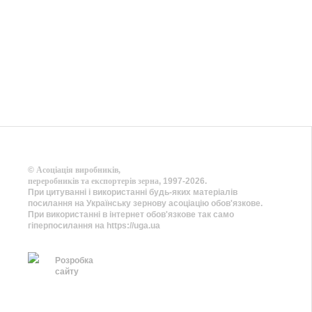
©
Асоціація виробників,
переробників та експортерів зерна
, 1997-2026.
При цитуванні і використанні будь-яких матеріалів
посилання на Українську зернову асоціацію обов'язкове.
При використанні в інтернет обов'язкове так само
гіперпосилання на https://uga.ua
Розробка
сайту