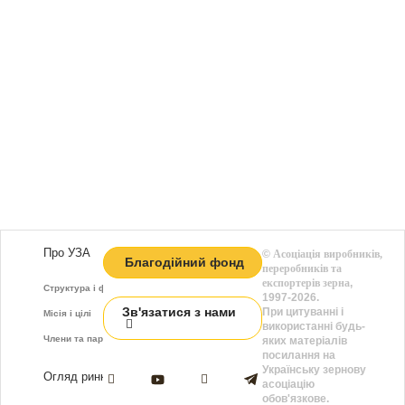
Про УЗА
©
Асоціація виробників,
Благодійний фонд
переробників та
експортерів зерна
,
Структура і функції
1997-2026.
Зв'язатися з нами
При цитуванні і
Місія і цілі
використанні будь-
Члени та партнери
яких матеріалів
посилання на
Українську зернову
Огляд ринку
асоціацію
обов'язкове.