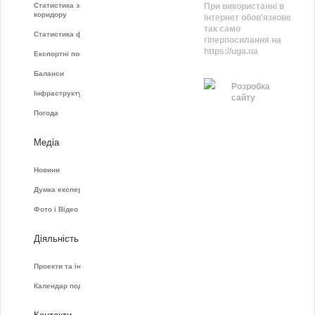
Статистика зернового
При використанні в
коридору
інтернет обов'язкове
так само
Статистика фрахту
гіперпосилання на
https://uga.ua
Експортні показники
Баланси
Розробка
Інфраструктура
сайту
Погода
Медіа
Новини
Думка експертів
Фото і Відео
Діяльність
Проекти та ініціативи
Календар подій