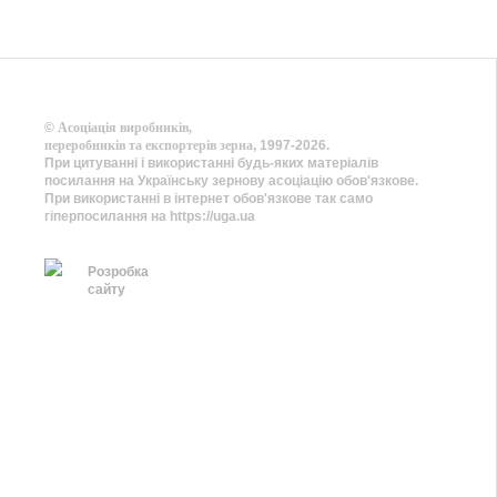
©
Асоціація виробників,
переробників та експортерів зерна
, 1997-2026.
При цитуванні і використанні будь-яких матеріалів
посилання на Українську зернову асоціацію обов'язкове.
При використанні в інтернет обов'язкове так само
гіперпосилання на https://uga.ua
Розробка
сайту