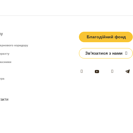
ку
Благодійний фонд
зернового коридору
Зв'язатися з нами
фрахту
казники
ура
такти