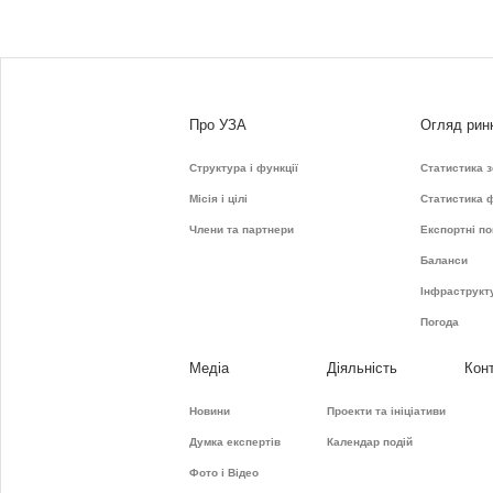
Про УЗА
Огляд рин
Структура і функції
Статистика 
Місія і цілі
Статистика 
Члени та партнери
Експортні по
Баланси
Інфраструкт
Погода
Медіа
Діяльність
Кон
Новини
Проекти та ініціативи
Думка експертів
Календар подій
Фото і Відео