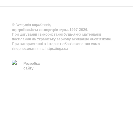
©
Асоціація виробників,
переробників та експортерів зерна
, 1997-2026.
При цитуванні і використанні будь-яких матеріалів
посилання на Українську зернову асоціацію обов'язкове.
При використанні в інтернет обов'язкове так само
гіперпосилання на https://uga.ua
Розробка
сайту