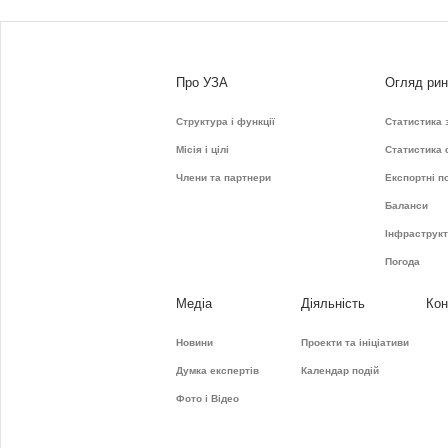
Про УЗА
Огляд рин
Структура і функції
Статистика 
Місія і цілі
Статистика
Члени та партнери
Експортні п
Баланси
Інфраструк
Погода
Медіа
Діяльність
Кон
Новини
Проекти та ініціативи
Думка експертів
Календар подій
Фото і Відео