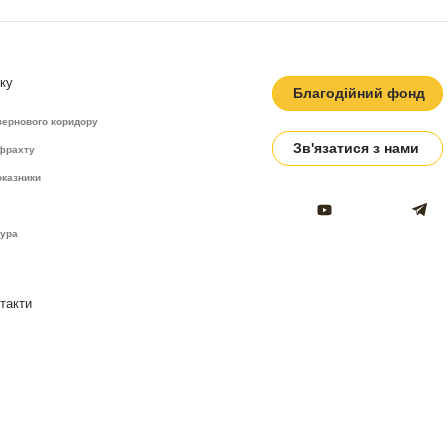
ку
Благодійний фонд
зернового коридору
Зв'язатися з нами
 фрахту
оказники
тура
такти