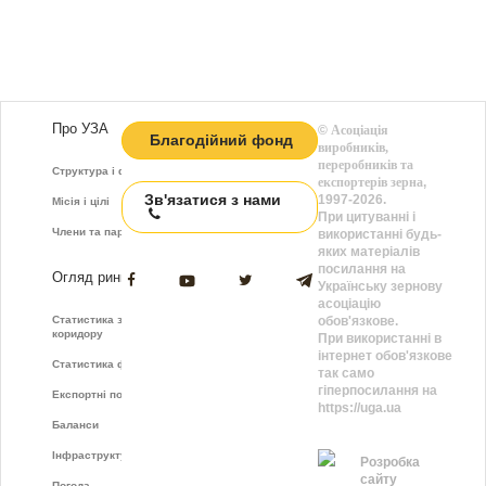
Про УЗА
©
Асоціація
Благодійний фонд
виробників,
переробників та
Структура і функції
експортерів зерна
,
Зв'язатися з нами
1997-2026.
Місія і цілі
При цитуванні і
Члени та партнери
використанні будь-
яких матеріалів
посилання на
Огляд ринку
Українську зернову
асоціацію
Статистика зернового
обов'язкове.
коридору
При використанні в
інтернет обов'язкове
Статистика фрахту
так само
гіперпосилання на
Експортні показники
https://uga.ua
Баланси
Інфраструктура
Розробка
сайту
Погода