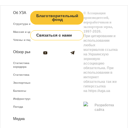
Об УЗА
©
Ассоциация
Благотворительный
производителей,
фонд
переработчиков и
Структура и функции
экспортеров зерна
,
1997-2026.
Миссия и цели
Связаться с нами
При цитировании и
Члены и партнёры
использовании
любых
материалов ссылка
Обзор рынка
на Украинскую
зерновую
Статистика зернового
ассоциацию
коридора
обязательна. При
использовании в
Статистика фрахта
интернет
обязательна так же
Экспортные показатели
гиперссылка
на https://uga.ua
Балансы
Инфраструктура
Разработка
Погода
сайта
Медиа