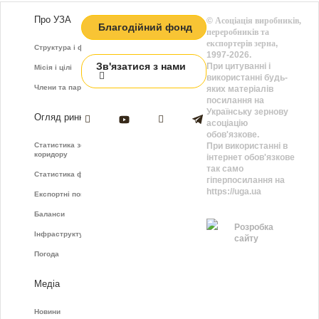
Про УЗА
©
Асоціація виробників,
Благодійний фонд
переробників та
експортерів зерна
,
Структура і функції
1997-2026.
Зв'язатися з нами
При цитуванні і
Місія і цілі
використанні будь-
Члени та партнери
яких матеріалів
посилання на
Українську зернову
Огляд ринку
асоціацію
обов'язкове.
Статистика зернового
При використанні в
коридору
інтернет обов'язкове
так само
Статистика фрахту
гіперпосилання на
https://uga.ua
Експортні показники
Баланси
Розробка
Інфраструктура
сайту
Погода
Медіа
Новини