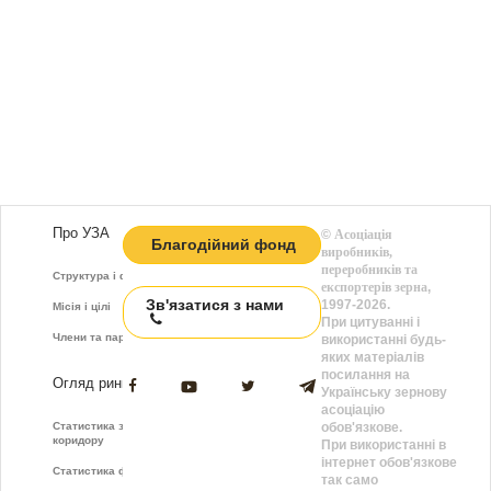
Про УЗА
©
Асоціація
Благодійний фонд
виробників,
переробників та
Структура і функції
експортерів зерна
,
Зв'язатися з нами
1997-2026.
Місія і цілі
При цитуванні і
Члени та партнери
використанні будь-
яких матеріалів
посилання на
Огляд ринку
Українську зернову
асоціацію
Статистика зернового
обов'язкове.
коридору
При використанні в
інтернет обов'язкове
Статистика фрахту
так само