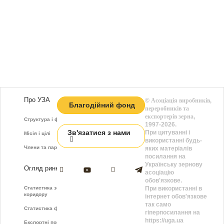
Про УЗА
©
Асоціація виробників,
Благодійний фонд
переробників та
експортерів зерна
,
Структура і функції
1997-2026.
Зв'язатися з нами
При цитуванні і
Місія і цілі
використанні будь-
Члени та партнери
яких матеріалів
посилання на
Українську зернову
Огляд ринку
асоціацію
обов'язкове.
Статистика зернового
При використанні в
коридору
інтернет обов'язкове
так само
Статистика фрахту
гіперпосилання на
https://uga.ua
Експортні показники