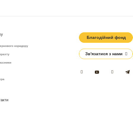
ку
Благодійний фонд
зернового коридору
Зв'язатися з нами
фрахту
казники
ура
такти