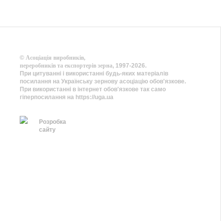
©
Асоціація виробників,
переробників та експортерів зерна
, 1997-2026.
При цитуванні і використанні будь-яких матеріалів
посилання на Українську зернову асоціацію обов'язкове.
При використанні в інтернет обов'язкове так само
гіперпосилання на https://uga.ua
Розробка
сайту