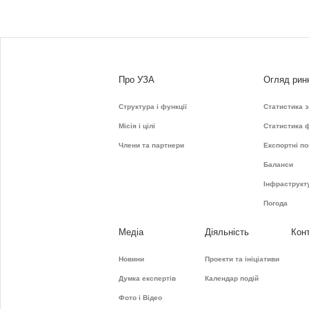
Про УЗА
Огляд рин
Структура і функції
Статистика 
Місія і цілі
Статистика 
Члени та партнери
Експортні по
Баланси
Інфраструкт
Погода
Медіа
Діяльність
Кон
Новини
Проекти та ініціативи
Думка експертів
Календар подій
Фото і Відео