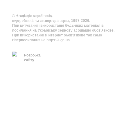
©
Асоціація виробників,
переробників та експортерів зерна
, 1997-2026.
При цитуванні і використанні будь-яких матеріалів
посилання на Українську зернову асоціацію обов'язкове.
При використанні в інтернет обов'язкове так само
гіперпосилання на https://uga.ua
Розробка
сайту