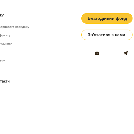
ку
Благодійний фонд
зернового коридору
Зв'язатися з нами
 фрахту
оказники
тура
такти