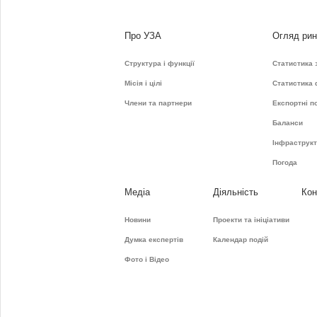
Про УЗА
Огляд рин
Структура і функції
Статистика 
Місія і цілі
Статистика
Члени та партнери
Експортні п
Баланси
Інфраструк
Погода
Медіа
Діяльність
Кон
Новини
Проекти та ініціативи
Думка експертів
Календар подій
Фото і Відео