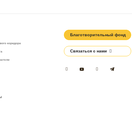
Благотворительный фонд
вого коридора
Связаться с нами
та
затели
ы