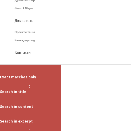
Думка експертів
Фото і Відео
Діяльність
Проекти та ініціативи
Календар подій
Контакти
Exact matches only
Search in title
Search in content
Search in excerpt