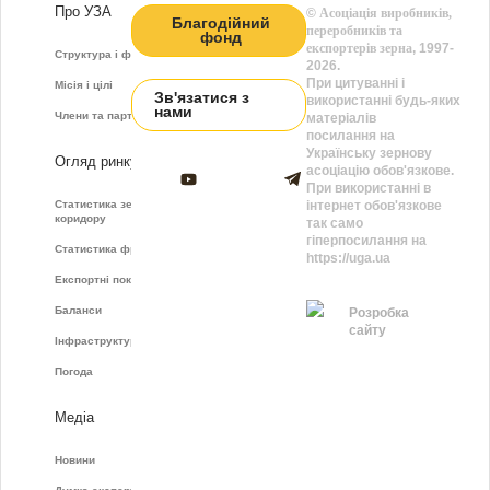
Про УЗА
©
Асоціація виробників,
Благодійний
переробників та
фонд
експортерів зерна
, 1997-
Структура і функції
2026.
При цитуванні і
Місія і цілі
Зв'язатися з
використанні будь-яких
нами
Члени та партнери
матеріалів
посилання на
Українську зернову
Огляд ринку
асоціацію обов'язкове.
При використанні в
Статистика зернового
інтернет обов'язкове
коридору
так само
гіперпосилання на
Статистика фрахту
https://uga.ua
Експортні показники
Баланси
Розробка
сайту
Інфраструктура
Погода
Медіа
Новини