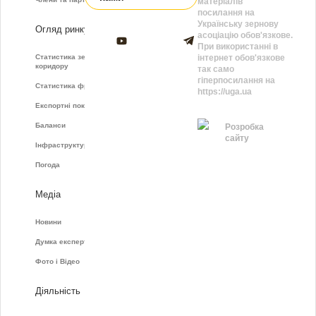
матеріалів
посилання на
Українську зернову
Огляд ринку
асоціацію обов'язкове.
При використанні в
Статистика зернового
інтернет обов'язкове
коридору
так само
гіперпосилання на
Статистика фрахту
https://uga.ua
Експортні показники
Баланси
Розробка
сайту
Інфраструктура
Погода
Медіа
Новини
Думка експертів
Фото і Відео
Діяльність