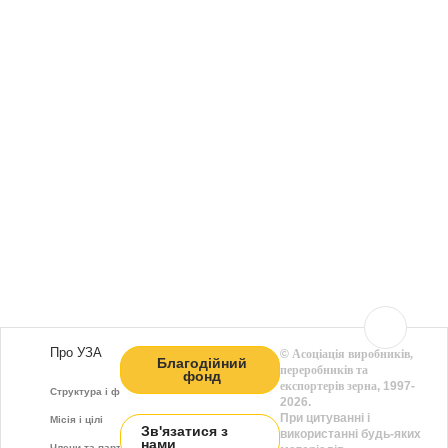
Про УЗА
©
Асоціація виробників,
Благодійний
переробників та
фонд
експортерів зерна
, 1997-
Структура і функції
2026.
При цитуванні і
Місія і цілі
Зв'язатися з
використанні будь-яких
нами
Члени та партнери