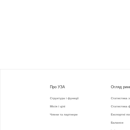
Про УЗА
Огляд рин
Структура і функції
Статистика 
Місія і цілі
Статистика 
Члени та партнери
Експортні по
Баланси