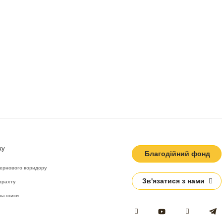
ку
Благодійний фонд
зернового коридору
Зв'язатися з нами
фрахту
казники