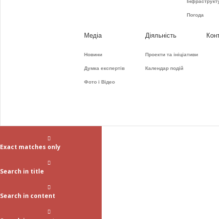
Інфраструкт
Погода
Медіа
Діяльність
Кон
Новини
Проекти та ініціативи
Думка експертів
Календар подій
Фото і Відео
Exact matches only
Search in title
Search in content