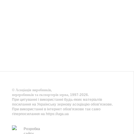
©
Асоціація виробників,
переробників та експортерів зерна
, 1997-2026.
При цитуванні і використанні будь-яких матеріалів
посилання на Українську зернову асоціацію обов'язкове.
При використанні в інтернет обов'язкове так само
гіперпосилання на https://uga.ua
Розробка
сайту