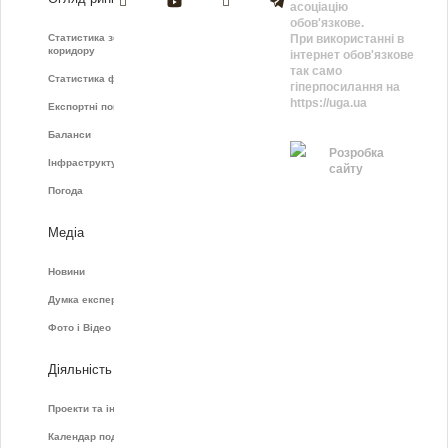
асоціацію
обов'язкове.
Статистика зернового
При використанні в
коридору
інтернет обов'язкове
так само
Статистика фрахту
гіперпосилання на
https://uga.ua
Експортні показники
Баланси
Розробка
Інфраструктура
сайту
Погода
Медіа
Новини
Думка експертів
Фото і Відео
Діяльність
Проекти та ініціативи
Календар подій