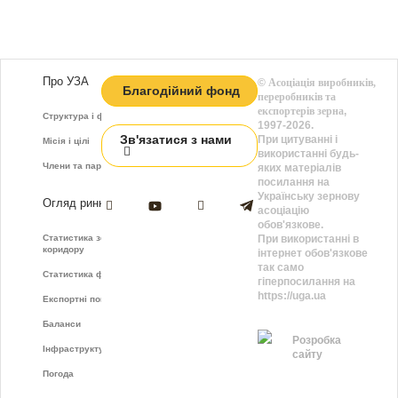
Про УЗА
©
Асоціація виробників,
Благодійний фонд
переробників та
експортерів зерна
,
Структура і функції
1997-2026.
Зв'язатися з нами
При цитуванні і
Місія і цілі
використанні будь-
Члени та партнери
яких матеріалів
посилання на
Українську зернову
Огляд ринку
асоціацію
обов'язкове.
Статистика зернового
При використанні в
коридору
інтернет обов'язкове
так само
Статистика фрахту
гіперпосилання на
https://uga.ua
Експортні показники
Баланси
Розробка
Інфраструктура
сайту
Погода