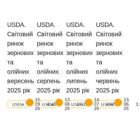
USDA.
USDA.
USDA.
USDA.
Світовий
Світовий
Світовий
Світовий
ринок
ринок
ринок
ринок
зернових
зернових
зернових
зернових
та
та
та
та
олійних
олійних
олійних
олійних
вересень
серпень
липень
червень
2025 рік
2025 рік
2025 рік
2025 рік
15.
13.
14.
13.
Скачати
Скачати
Скачати
Скачати
09.
8:15
08.
10:15
07.
9:00
06.
1
USDA
USDA
USDA
USDA
баланс
баланс
баланс
баланс
25
25
25
25