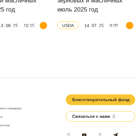
 и масличных
зерновых и масличных
25 год
июль 2025 год
13. 08. 25
10:15
14. 07. 25
9:00
USDA
Скачать баланс
Скачать баланс
Благотворительный фонд
вого коридора
Связаться с нами
та
затели