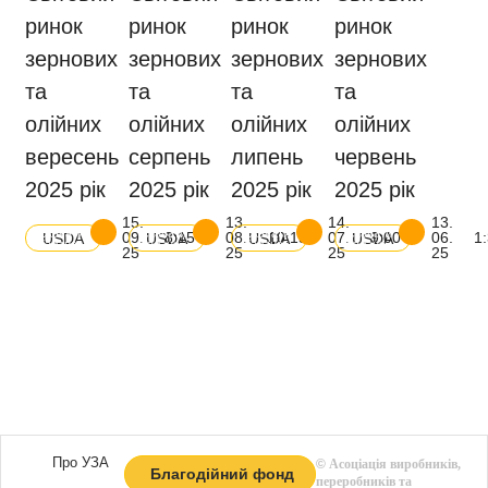
ринок
ринок
ринок
ринок
зернових
зернових
зернових
зернових
та
та
та
та
олійних
олійних
олійних
олійних
вересень
серпень
липень
червень
2025 рік
2025 рік
2025 рік
2025 рік
15.
13.
14.
13.
Скачати
Скачати
Скачати
Скачати
09.
8:15
08.
10:15
07.
9:00
06.
1
USDA
USDA
USDA
USDA
баланс
баланс
баланс
баланс
25
25
25
25
Про УЗА
©
Асоціація виробників,
Благодійний фонд
переробників та