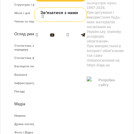
експортерів зерна
,
Структура і функції
1997-2026.
Зв'язатися з нами
При цитуванні і
Місія і цілі
використанні будь-
Члени та партнери
яких матеріалів
посилання на
Українську зернову
Огляд ринку
асоціацію
обов'язкове.
Статистика зернового
При використанні в
коридору
інтернет обов'язкове
так само
Статистика фрахту
гіперпосилання на
https://uga.ua
Експортні показники
Баланси
Розробка
Інфраструктура
сайту
Погода
Медіа
Новини
Думка експертів
Фото і Відео