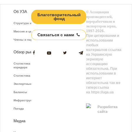
Об УЗА
©
Ассоциация
Благотворительный
производителей,
фонд
переработчиков и
Структура и функции
экспортеров зерна
,
1997-2026.
Миссия и цели
Связаться с нами
При цитировании и
Члены и партнёры
использовании
любых
материалов ссылка
Обзор рынка
на Украинскую
зерновую
Статистика зернового
ассоциацию
коридора
обязательна. При
использовании в
Статистика фрахта
интернет
обязательна так же
Экспортные показатели
гиперссылка
на https://uga.ua
Балансы
Инфраструктура
Разработка
Погода
сайта
Медиа