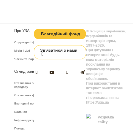
Про УЗА
©
Асоціація виробників,
Благодійний фонд
переробників та
експортерів зерна
,
Структура і функції
1997-2026.
Зв'язатися з нами
При цитуванні і
Місія і цілі
використанні будь-
Члени та партнери
яких матеріалів
посилання на
Українську зернову
Огляд ринку
асоціацію
обов'язкове.
Статистика зернового
При використанні в
коридору
інтернет обов'язкове
так само
Статистика фрахту
гіперпосилання на
https://uga.ua
Експортні показники
Баланси
Розробка
Інфраструктура
сайту
Погода