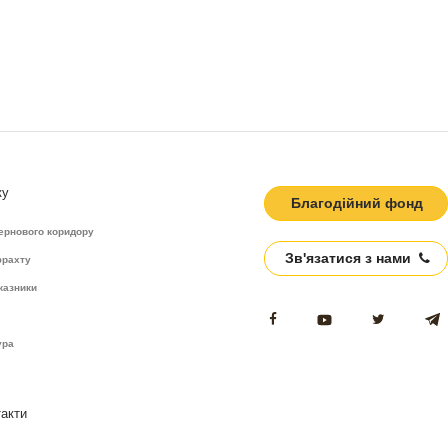
ку
Благодійний фонд
ернового коридору
Зв'язатися з нами
фрахту
казники
ура
такти