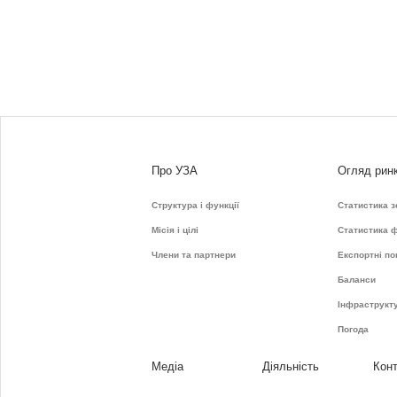
Про УЗА
Огляд рин
Структура і функції
Статистика з
Місія і цілі
Статистика 
Члени та партнери
Експортні по
Баланси
Інфраструкт
Погода
Медіа
Діяльність
Кон