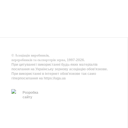
©
Асоціація виробників,
переробників та експортерів зерна
, 1997-2026.
При цитуванні і використанні будь-яких матеріалів
посилання на Українську зернову асоціацію обов'язкове.
При використанні в інтернет обов'язкове так само
гіперпосилання на https://uga.ua
Розробка
сайту