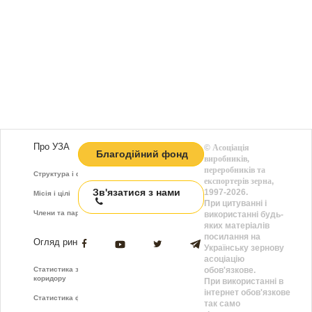
Про УЗА
©
Асоціація
Благодійний фонд
виробників,
переробників та
Структура і функції
експортерів зерна
,
Зв'язатися з нами
1997-2026.
Місія і цілі
При цитуванні і
Члени та партнери
використанні будь-
яких матеріалів
посилання на
Огляд ринку
Українську зернову
асоціацію
Статистика зернового
обов'язкове.
коридору
При використанні в
інтернет обов'язкове
Статистика фрахту
так само