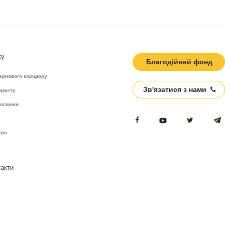
ку
Благодійний фонд
ернового коридору
Зв'язатися з нами
фрахту
казники
ура
такти