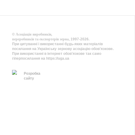
©
Асоціація виробників,
переробників та експортерів зерна
, 1997-2026.
При цитуванні і використанні будь-яких матеріалів
посилання на Українську зернову асоціацію обов'язкове.
При використанні в інтернет обов'язкове так само
гіперпосилання на https://uga.ua
Розробка
сайту