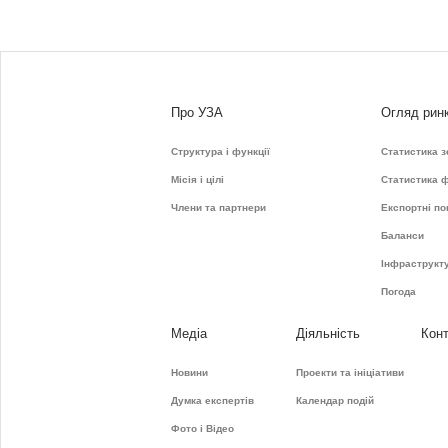
Про УЗА
Огляд рин
Структура і функції
Статистика з
Місія і цілі
Статистика 
Члени та партнери
Експортні по
Баланси
Інфраструкт
Погода
Медіа
Діяльність
Кон
Новини
Проекти та ініціативи
Думка експертів
Календар подій
Фото і Відео