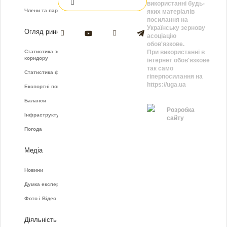
використанні будь-
Члени та партнери
яких матеріалів
посилання на
Українську зернову
Огляд ринку
асоціацію
обов'язкове.
Статистика зернового
При використанні в
коридору
інтернет обов'язкове
так само
Статистика фрахту
гіперпосилання на
https://uga.ua
Експортні показники
Баланси
Розробка
Інфраструктура
сайту
Погода
Медіа
Новини
Думка експертів
Фото і Відео
Діяльність