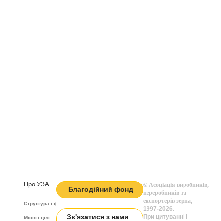
Про УЗА
©
Асоціація виробників,
Благодійний фонд
переробників та
експортерів зерна
,
Структура і функції
1997-2026.
Зв'язатися з нами
При цитуванні і
Місія і цілі