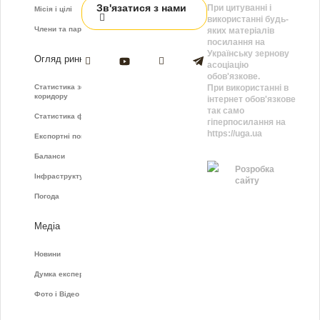
Зв'язатися з нами
При цитуванні і
Місія і цілі
використанні будь-
Члени та партнери
яких матеріалів
посилання на
Українську зернову
Огляд ринку
асоціацію
обов'язкове.
Статистика зернового
При використанні в
коридору
інтернет обов'язкове
так само
Статистика фрахту
гіперпосилання на
https://uga.ua
Експортні показники
Баланси
Розробка
Інфраструктура
сайту
Погода
Медіа
Новини
Думка експертів
Фото і Відео