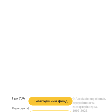
Про УЗА
©
Асоціація виробників,
Благодійний фонд
переробників та
експортерів зерна
,
Структура і функції
1997-2026.