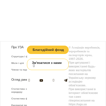
Про УЗА
©
Асоціація виробників,
Благодійний фонд
переробників та
експортерів зерна
,
Структура і функції
1997-2026.
Зв'язатися з нами
При цитуванні і
Місія і цілі
використанні будь-
Члени та партнери
яких матеріалів
посилання на
Українську зернову
Огляд ринку
асоціацію
обов'язкове.
Статистика зернового
При використанні в
коридору
інтернет обов'язкове
так само
Статистика фрахту
гіперпосилання на
https://uga.ua
Експортні показники