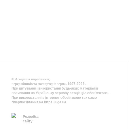
©
Асоціація виробників,
переробників та експортерів зерна
, 1997-2026.
При цитуванні і використанні будь-яких матеріалів
посилання на Українську зернову асоціацію обов'язкове.
При використанні в інтернет обов'язкове так само
гіперпосилання на https://uga.ua
Розробка
сайту