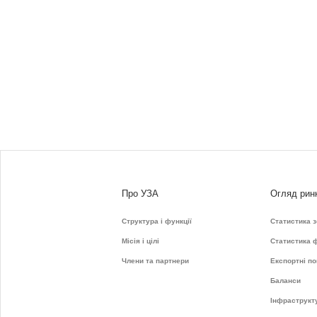
Про УЗА
Огляд рин
Структура і функції
Статистика 
Місія і цілі
Статистика 
Члени та партнери
Експортні по
Баланси
Інфраструкт