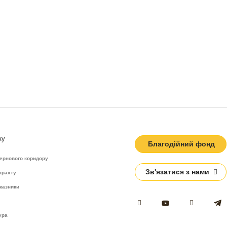
ку
Благодійний фонд
зернового коридору
Зв'язатися з нами
фрахту
казники
ура