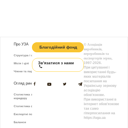
Про УЗА
©
Асоціація
Благодійний фонд
виробників,
переробників та
Структура і функції
експортерів зерна
,
Зв'язатися з нами
1997-2026.
Місія і цілі
При цитуванні і
Члени та партнери
використанні будь-
яких матеріалів
посилання на
Огляд ринку
Українську зернову
асоціацію
Статистика зернового
обов'язкове.
коридору
При використанні в
інтернет обов'язкове
Статистика фрахту
так само
гіперпосилання на
Експортні показники
https://uga.ua
Баланси