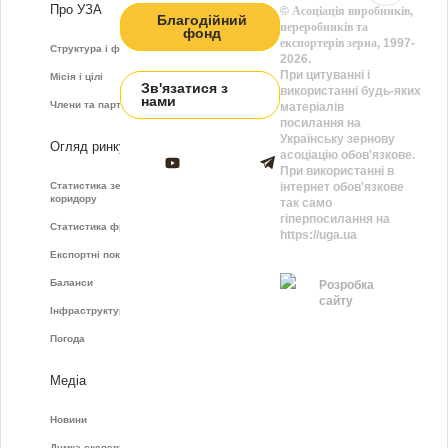
Про УЗА
©
Асоціація виробників,
Благодійний
переробників та
фонд
експортерів зерна
, 1997-
Структура і функції
2026.
При цитуванні і
Місія і цілі
Зв'язатися з
використанні будь-яких
нами
Члени та партнери
матеріалів
посилання на
Українську зернову
Огляд ринку
асоціацію обов'язкове.
При використанні в
Статистика зернового
інтернет обов'язкове
коридору
так само
гіперпосилання на
Статистика фрахту
https://uga.ua
Експортні показники
Баланси
Розробка
сайту
Інфраструктура
Погода
Медіа
Новини
Думка експертів