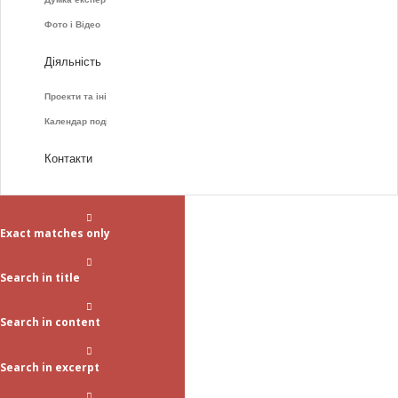
Фото і Відео
Діяльність
Проекти та ініціативи
Календар подій
Контакти
Exact matches only
Search in title
Search in content
Search in excerpt