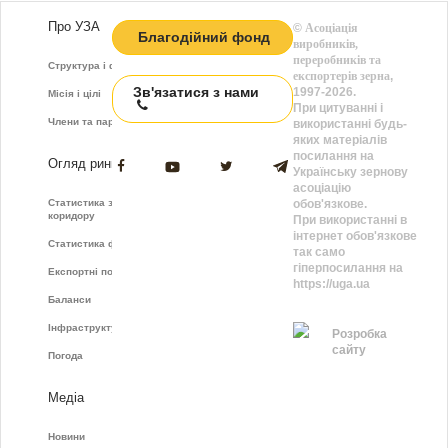
Про УЗА
©
Асоціація
Благодійний фонд
виробників,
переробників та
Структура і функції
експортерів зерна
,
Зв'язатися з нами
1997-2026.
Місія і цілі
При цитуванні і
Члени та партнери
використанні будь-
яких матеріалів
посилання на
Огляд ринку
Українську зернову
асоціацію
Статистика зернового
обов'язкове.
коридору
При використанні в
інтернет обов'язкове
Статистика фрахту
так само
гіперпосилання на
Експортні показники
https://uga.ua
Баланси
Інфраструктура
Розробка
сайту
Погода
Медіа
Новини