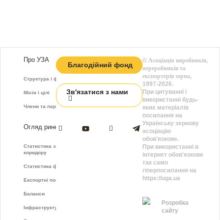
Про УЗА
©
Асоціація виробників,
Благодійний фонд
переробників та
експортерів зерна
,
Структура і функції
1997-2026.
Зв'язатися з нами
При цитуванні і
Місія і цілі
використанні будь-
Члени та партнери
яких матеріалів
посилання на
Українську зернову
Огляд ринку
асоціацію
обов'язкове.
Статистика зернового
При використанні в
коридору
інтернет обов'язкове
так само
Статистика фрахту
гіперпосилання на
https://uga.ua
Експортні показники
Баланси
Розробка
Інфраструктура
сайту