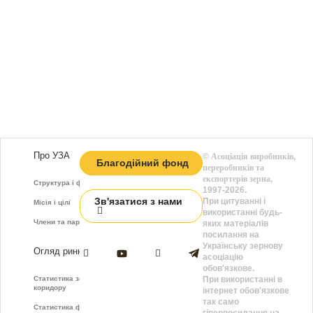
Про УЗА
©
Асоціація виробників,
Благодійний фонд
переробників та
експортерів зерна
,
Структура і функції
1997-2026.
Зв'язатися з нами
При цитуванні і
Місія і цілі
використанні будь-
Члени та партнери
яких матеріалів
посилання на
Українську зернову
Огляд ринку
асоціацію
обов'язкове.
Статистика зернового
При використанні в
коридору
інтернет обов'язкове
так само
Статистика фрахту
гіперпосилання на