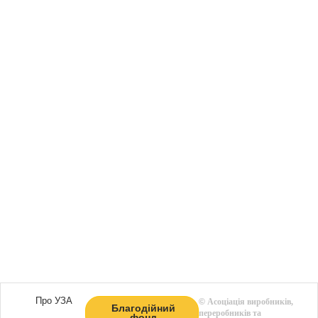
Про УЗА
©
Асоціація виробників,
Благодійний
переробників та
фонд