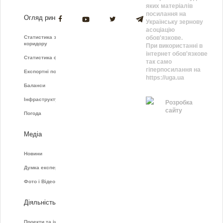
яких матеріалів
посилання на
Огляд ринку
Українську зернову
асоціацію
Статистика зернового
обов'язкове.
коридору
При використанні в
інтернет обов'язкове
Статистика фрахту
так само
гіперпосилання на
Експортні показники
https://uga.ua
Баланси
Інфраструктура
Розробка
сайту
Погода
Медіа
Новини
Думка експертів
Фото і Відео
Діяльність
Проекти та ініціативи