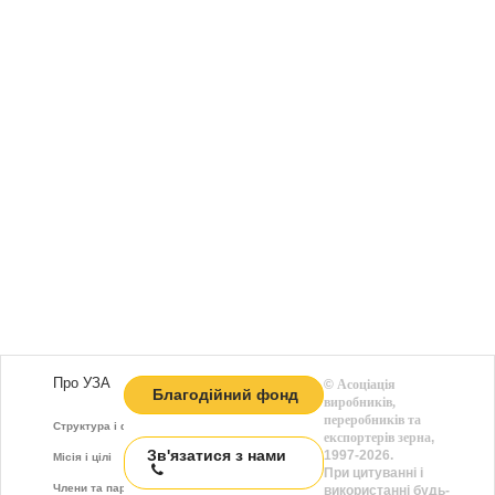
Про УЗА
©
Асоціація
Благодійний фонд
виробників,
переробників та
Структура і функції
експортерів зерна
,
Зв'язатися з нами
1997-2026.
Місія і цілі
При цитуванні і
Члени та партнери
використанні будь-