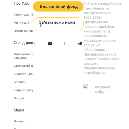
Про УЗА
©
Асоціація виробників,
Благодійний фонд
переробників та
експортерів зерна
,
Структура і функції
1997-2026.
Зв'язатися з нами
При цитуванні і
Місія і цілі
використанні будь-
Члени та партнери
яких матеріалів
посилання на
Українську зернову
Огляд ринку
асоціацію
обов'язкове.
Статистика зернового
При використанні в
коридору
інтернет обов'язкове
так само
Статистика фрахту
гіперпосилання на
https://uga.ua
Експортні показники
Баланси
Розробка
Інфраструктура
сайту
Погода
Медіа
Новини