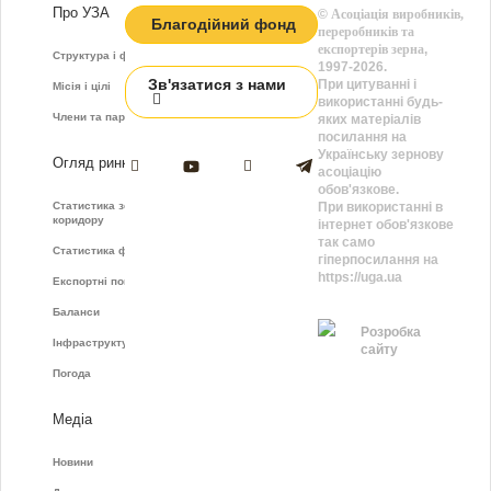
Про УЗА
©
Асоціація виробників,
Благодійний фонд
переробників та
експортерів зерна
,
Структура і функції
1997-2026.
Зв'язатися з нами
При цитуванні і
Місія і цілі
використанні будь-
Члени та партнери
яких матеріалів
посилання на
Українську зернову
Огляд ринку
асоціацію
обов'язкове.
Статистика зернового
При використанні в
коридору
інтернет обов'язкове
так само
Статистика фрахту
гіперпосилання на
https://uga.ua
Експортні показники
Баланси
Розробка
Інфраструктура
сайту
Погода
Медіа
Новини