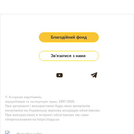
Благодійний фонд
Зв'язатися з нами
©
Асоціація виробників,
переробників та експортерів зерна
, 1997-2026.
При цитуванні і використанні будь-яких матеріалів
посилання на Українську зернову асоціацію обов'язкове.
При використанні в інтернет обов'язкове так само
гіперпосилання на https://uga.ua