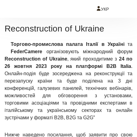
УКР
Зв'
ENG
з
РУС
на
Reconstruction of Ukraine
Торгово-промислова палата Італії в Україні
та
FederCamere
організовують міжнародний форум
Reconstruction of Ukraine
, який проходитиме з
24 по
26 жовтня 2023 року
на платформі B2B Italia
.
Онлайн-подія буде зосереджена на реконструкції та
перезапуску країни та буде поділена на 3 дні
конференцій, галузевих панелей, технічних вебінарів,
можливостей для обговорення з установами,
торговими асоціаціями та провідними експертами в
італійському та українському секторах та онлайн
зустрічами у форматі B2B, B2G та G2G”
Нижче наведено посилання, щоб заявити про свою